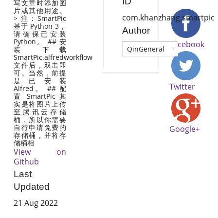
ID
写文章时添加图
片或其他用途。
com.khanzhang.smartpic
> 注：SmartPic
基于 Python 3，
Author
请确保已安装
Python。 ## 安
Facebook
QinGeneral
装 下载
SmartPic.alfredworkflow
文件后，双击即
可。当然，前提
是已安装
Twitter
Alfred。 ## 配
置 SmartPic 其
实是将图片上传
至腾讯云存储
桶，所以你需要
自行申请免费的
Google+
存储桶，并将存
储桶相
View on
Github
Last
Updated
21 Aug 2022