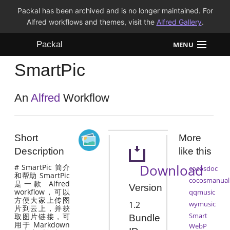
Packal has been archived and is no longer maintained. For
Alfred workflows and themes, visit the
Alfred Gallery
.
Packal
MENU
SmartPic
Workflows
Themes
An
Alfred
Workflow
FAQ
Short
More
Description
like this
Download
# SmartPic 简介
cocosdoc
和帮助 SmartPic
cocosmanual
是一款 Alfred
Version
workflow，可以
qqmusic
方便大家上传图
1.2
wymusic
片到云上，并获
Smart
取图片链接，可
Bundle
用于 Markdown
WebP