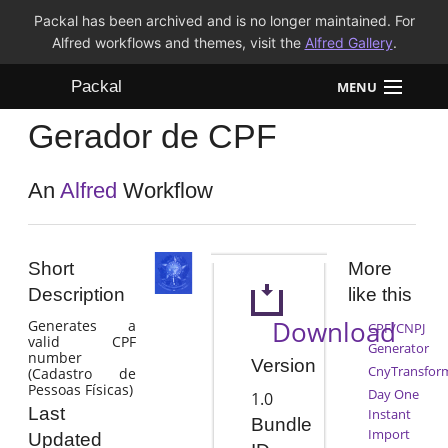
Packal has been archived and is no longer maintained. For
Alfred workflows and themes, visit the
Alfred Gallery
.
Packal
MENU
Gerador de CPF
Workflows
Themes
An
Alfred
Workflow
FAQ
Short
More
Description
like this
Download
Generates a
CPF/CNPJ
valid CPF
Generator
number
Version
CnyTransfor
(Cadastro de
Pessoas Físicas)
Day One
1.0
Last
Instant
Bundle
Import
Updated