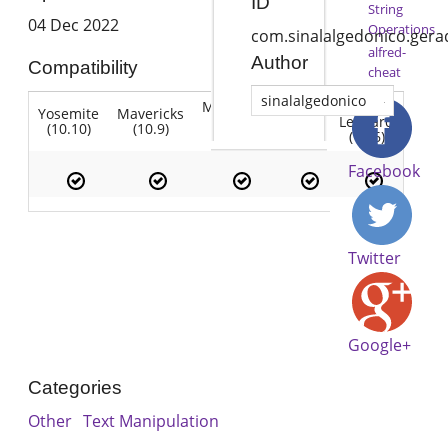
ID
String
04 Dec 2022
Operations
com.sinalalgedonico.gera
alfred-
Author
Compatibility
cheat
sinalalgedonico
Mountain
Snow
Yosemite
Mavericks
Lion
Lion
Leopard
(10.10)
(10.9)
(10.7)
(10.8)
(10.6)
Facebook
Twitter
Google+
Categories
Other
Text Manipulation