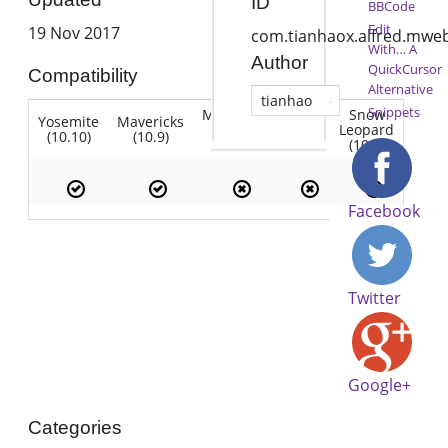
ID
BBCode
Edit
19 Nov 2017
com.tianhaox.alfred.mwe
With… A
Author
QuickCursor
Compatibility
Alternative
tianhao
Snippets
Mountain
Snow
Yosemite
Mavericks
Lion
Lion
Leopard
(10.10)
(10.9)
(10.7)
(10.8)
(10.6)
Facebook
Twitter
Google+
Categories