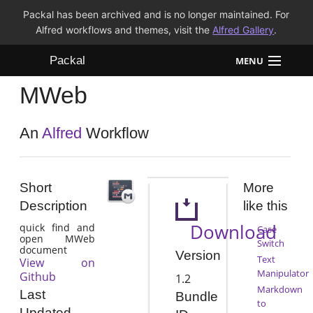
Packal has been archived and is no longer maintained. For
Alfred workflows and themes, visit the
Alfred Gallery
.
Packal
MENU
MWeb
Workflows
Themes
An
Alfred
Workflow
FAQ
Short
More
Description
like this
Download
quick find and
Case
open MWeb
Switch
document
Version
Text
View on
Manipulator
Github
1.2
Markdown
Last
Bundle
to
Updated